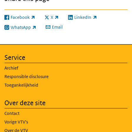
Facebook
X
LinkedIn
(link is external)
(link is external)
(link is external)
Email
WhatsApp
(link is external)
Service
Archief
Responsible disclosure
Toegankelijkheid
Over deze site
Contact
Vorige VTV's
Over de VTV