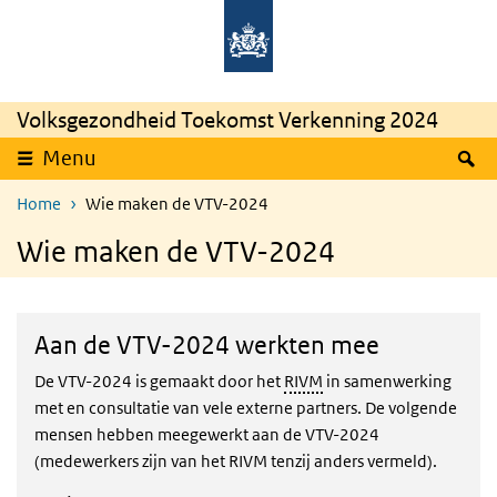
Skip to main content
Skip to main navigation
Rijksinstituut
Ministerie
voor
van
Volksgezondheid
Volksgezondheid,
en
Welzijn
Milieu
en
Sport
Volksgezondheid Toekomst Verkenning 2024
S
Menu
Home
Wie maken de VTV-2024
Wie maken de VTV-2024
Aan de VTV-2024 werkten mee
De VTV-2024 is gemaakt door het
RIVM
in samenwerking
met en consultatie van vele externe partners. De volgende
mensen hebben meegewerkt aan de VTV-2024
(medewerkers zijn van het RIVM tenzij anders vermeld).