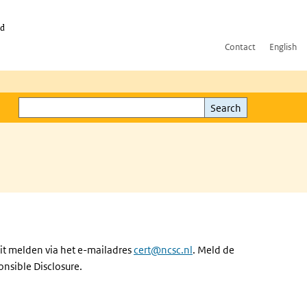
id
Contact
English
Search
Search
it melden via het e-mailadres
cert@ncsc.nl
. Meld de
nsible Disclosure.