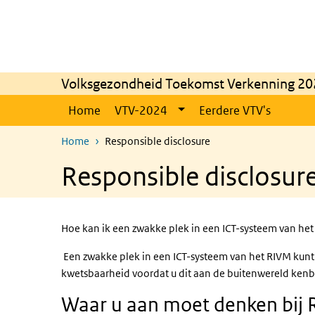
Skip to main content
Skip to main navigation
Volksgezondheid Toekomst Verkenning 20
Home
VTV-2024
Eerdere VTV's
Home
Responsible disclosure
Responsible disclosur
Hoe kan ik een zwakke plek in een ICT-systeem van he
Een zwakke plek in een ICT-systeem van het RIVM kunt 
kwetsbaarheid voordat u dit aan de buitenwereld kenba
Waar u aan moet denken bij 