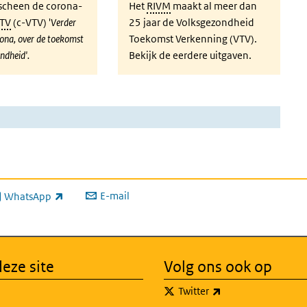
scheen de corona-
Het
RIVM
maakt al meer dan
TV
(c-VTV) '
Verder
25 jaar de Volksgezondheid
rona, over de toekomst
Toekomst Verkenning (VTV).
ndheid'.
Bekijk de eerdere uitgaven.
E-mail
WhatsApp
xterne link)
eze site
Volg ons ook op
(externe link)
Twitter