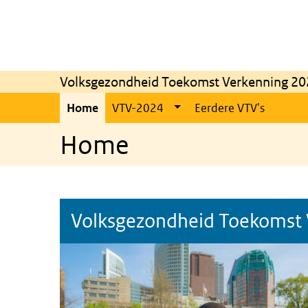
Overslaan en naar de inhoud gaan
Direct naar de hoofdnavigatie
Volksgezondheid Toekomst Verkenning 20
Home
VTV-2024
Eerdere VTV's
Home
Volksgezondheid Toekomst