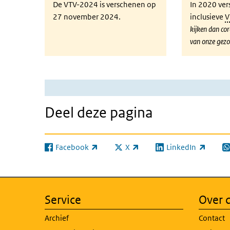
De VTV-2024 is verschenen op
In 2020 ver
27 november 2024.
inclusieve
V
kijken dan co
van onze gezo
Deel deze pagina
Facebook
X
LinkedIn
(externe link)
(externe link)
(externe link)
(e
Service
Over d
Archief
Contact