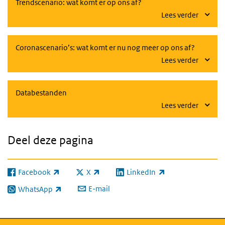
Trendscenario: wat komt er op ons af?
Lees verder
Coronascenario’s: wat komt er nu nog meer op ons af?
Lees verder
Databestanden
Lees verder
Deel deze pagina
Facebook
X
LinkedIn
(externe link)
(externe link)
(externe link)
E-mail
WhatsApp
(externe link)