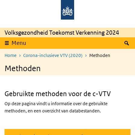
Overslaan en naar de inhoud gaan
Direct naar de hoofdnavigatie
Rijksinstituut
Ministerie
voor
van
Volksgezondheid
Volksgezondheid,
en
Welzijn
Milieu
en
Sport
Volksgezondheid Toekomst Verkenning 2024
Z
Menu
Home
Corona-inclusieve VTV (2020)
Methoden
Methoden
Gebruikte methoden voor de c-VTV
Op deze pagina vindt u informatie over de gebruikte
methoden, en een overzicht van databestanden.