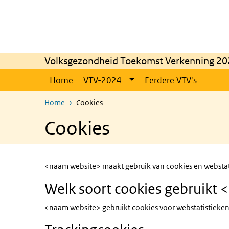
Overslaan en naar de inhoud gaan
Direct naar de hoofdnavigatie
Volksgezondheid Toekomst Verkenning 20
Home
VTV-2024
Eerdere VTV's
Home
Cookies
Cookies
<naam website> maakt gebruik van cookies en webstatis
Welk soort cookies gebruikt
<naam website> gebruikt cookies voor webstatistieke