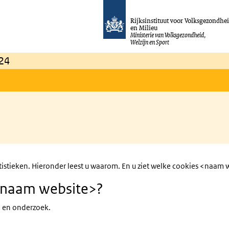
Rijksinstituut voor Volksgezondhe
en Milieu
Ministerie van Volksgezondheid,
Welzijn en Sport
24
tieken. Hieronder leest u waarom. En u ziet welke cookies <naam we
 <naam website>?
n en onderzoek.