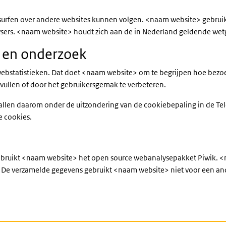
t surfen over andere websites kunnen volgen. <naam website> gebrui
wsers. <naam website> houdt zich aan de in Nederland geldende wet
n en onderzoek
bstatistieken. Dat doet <naam website> om te begrijpen hoe bezoek
e vullen of door het gebruikersgemak te verbeteren.
e vallen daarom onder de uitzondering van de cookiebepaling in de 
e cookies.
ebruikt <naam website> het open source webanalysepakket Piwik. <
De verzamelde gegevens gebruikt <naam website> niet voor een and