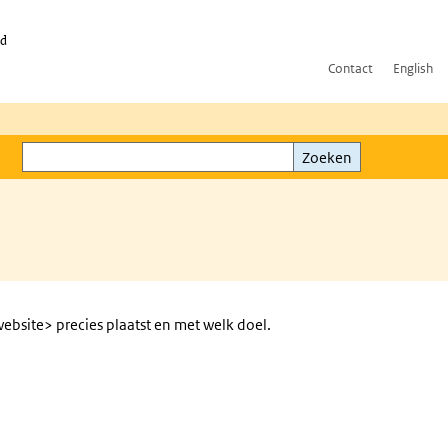
id
Contact
English
Zoeken
Zoeken
bsite> precies plaatst en met welk doel.