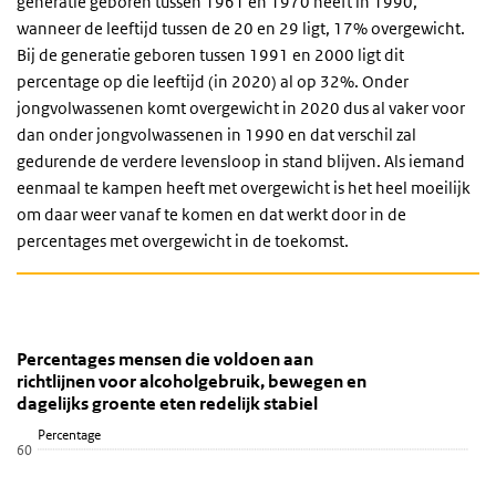
generatie geboren tussen 1961 en 1970 heeft in 1990,
wanneer de leeftijd tussen de 20 en 29 ligt, 17% overgewicht.
Bij de generatie geboren tussen 1991 en 2000 ligt dit
percentage op die leeftijd (in 2020) al op 32%. Onder
jongvolwassenen komt overgewicht in 2020 dus al vaker voor
dan onder jongvolwassenen in 1990 en dat verschil zal
gedurende de verdere levensloop in stand blijven. Als iemand
eenmaal te kampen heeft met overgewicht is het heel moeilijk
om daar weer vanaf te komen en dat werkt door in de
percentages met overgewicht in de toekomst.
Percentages mensen die voldoen aan richtlijnen voor
Percentages mensen die voldoen aan richtlij
Sla de grafiek 'Percentages mensen die voldoen aan richtlijnen vo
Percentages mensen die voldoen aan
richtlijnen voor alcoholgebruik, bewegen en
Lijn grafiek met 4 lijnen.
dagelijks groente eten redelijk stabiel
Bekijk als data tabel.
Percentage
De grafiek heeft 1 X-as die categories weergeeft.
60
De grafiek heeft 1 Y-as die Percentage weergeeft.