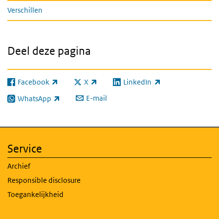
Verschillen
Deel deze pagina
Facebook
X
LinkedIn
(externe link)
(externe link)
(externe link)
E-mail
WhatsApp
(externe link)
Service
Archief
Responsible disclosure
Toegankelijkheid