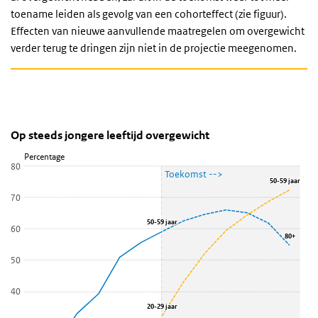
toename leiden als gevolg van een cohorteffect (zie figuur).
Effecten van nieuwe aanvullende maatregelen om overgewicht
verder terug te dringen zijn niet in de projectie meegenomen.
Op steeds jongere leeftijd overgewicht
Op steeds jongere leeftijd overgewicht
Percentage
Lijn grafiek met 2 lijnen.
80
Toekomst -->
Bekijk als data tabel.
50-59 jaar
50-59 jaar
70
De grafiek heeft 1 X-as die categories weergeeft.
De grafiek heeft 1 Y-as die Percentage weergeeft.
50-59 jaar
50-59 jaar
60
80+
80+
50
40
20-29 jaar
20-29 jaar