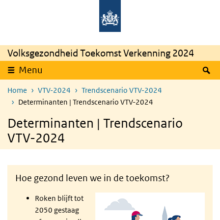
Overslaan en naar de inhoud gaan
Direct naar de hoofdnavigatie
Rijksinstituut
Ministerie
voor
van
Volksgezondheid
Volksgezondheid,
en
Welzijn
Milieu
en
Sport
Volksgezondheid Toekomst Verkenning 2024
Z
Menu
Home
VTV-2024
Trendscenario VTV-2024
Determinanten | Trendscenario VTV-2024
Determinanten | Trendscenario
VTV-2024
Hoe gezond leven we in de toekomst?
Roken blijft tot
2050 gestaag