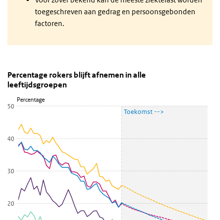
toegeschreven aan gedrag en persoonsgebonden
factoren.
Percentage rokers blijft afnemen in alle leeftijdsgroepen
Percentage rokers blijft afnemen in alle
leeftijdsgroepen
Lijn grafiek met 5 lijnen.
Percentage
Bekijk als data tabel.
50
Toekomst -->
De grafiek heeft 1 X-as die categories weergeeft.
De grafiek heeft 1 Y-as die Percentage weergeeft.
40
30
20