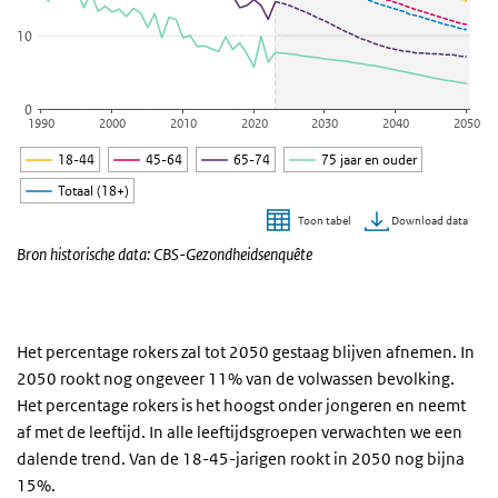
10
0
1990
2000
2010
2020
2030
2040
2050
18-44
45-64
65-74
75 jaar en ouder
Totaal (18+)
Download data
Toon tabel
Einde van interactieve grafiek.
Bron historische data: CBS-Gezondheidsenquête
Het percentage rokers zal tot 2050 gestaag blijven afnemen. In
2050 rookt nog ongeveer 11% van de volwassen bevolking.
Het percentage rokers is het hoogst onder jongeren en neemt
af met de leeftijd. In alle leeftijdsgroepen verwachten we een
dalende trend. Van de 18-45-jarigen rookt in 2050 nog bijna
15%.