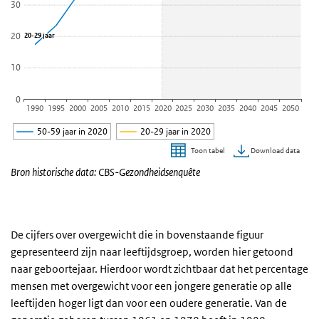
30
20
20-29 jaar
20-29 jaar
10
0
1990
1995
2000
2005
2010
2015
2020
2025
2030
2035
2040
2045
2050
50-59 jaar in 2020
20-29 jaar in 2020
Download data
Toon tabel
Einde van interactieve grafiek.
Bron historische data: CBS-Gezondheidsenquête
De cijfers over overgewicht die in bovenstaande figuur
gepresenteerd zijn naar leeftijdsgroep, worden hier getoond
naar geboortejaar. Hierdoor wordt zichtbaar dat het percentage
mensen met overgewicht voor een jongere generatie op alle
leeftijden hoger ligt dan voor een oudere generatie. Van de