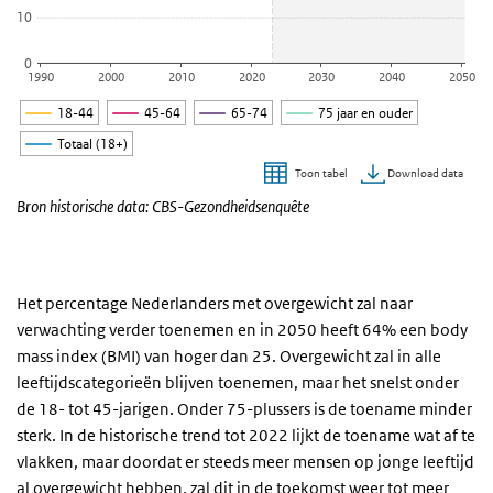
10
0
1990
2000
2010
2020
2030
2040
2050
18-44
45-64
65-74
75 jaar en ouder
Totaal (18+)
Download data
Toon tabel
Einde van interactieve grafiek.
Bron historische data: CBS-Gezondheidsenquête
Het percentage Nederlanders met overgewicht zal naar
verwachting verder toenemen en in 2050 heeft 64% een body
mass index (BMI) van hoger dan 25. Overgewicht zal in alle
leeftijdscategorieën blijven toenemen, maar het snelst onder
de 18- tot 45-jarigen. Onder 75-plussers is de toename minder
sterk. In de historische trend tot 2022 lijkt de toename wat af te
vlakken, maar doordat er steeds meer mensen op jonge leeftijd
al overgewicht hebben, zal dit in de toekomst weer tot meer