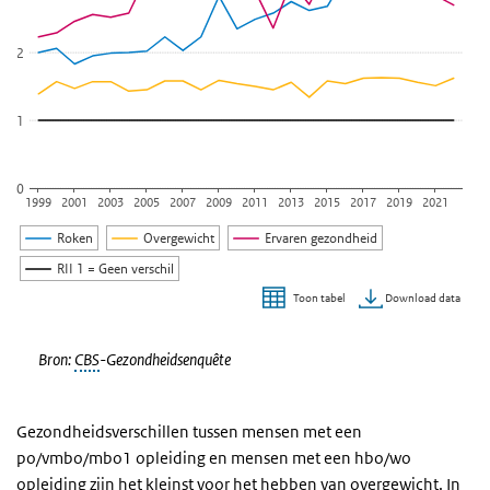
2
1
0
1999
2001
2003
2005
2007
2009
2011
2013
2015
2017
2019
2021
Roken
Overgewicht
Ervaren gezondheid
RII 1 = Geen verschil
Download data
Toon tabel
Einde van interactieve grafiek.
Bron:
CBS
-Gezondheidsenquête
Gezondheidsverschillen tussen mensen met een
po/vmbo/mbo1 opleiding en mensen met een hbo/wo
opleiding zijn het kleinst voor het hebben van overgewicht. In