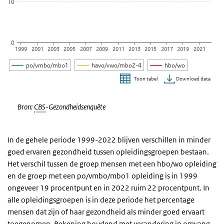
10
0
1999
2001
2003
2005
2007
2009
2011
2013
2015
2017
2019
2021
po/vmbo/mbo1
havo/vwo/mbo2-4
hbo/wo
Download data
Toon tabel
Einde van interactieve grafiek.
Bron:
CBS
-Gezondheidsenquête
In de gehele periode 1999-2022 blijven verschillen in minder
goed ervaren gezondheid tussen opleidingsgroepen bestaan.
Het verschil tussen de groep mensen met een hbo/wo opleiding
en de groep met een po/vmbo/mbo1 opleiding is in 1999
ongeveer 19 procentpunt en in 2022 ruim 22 procentpunt. In
alle opleidingsgroepen is in deze periode het percentage
mensen dat zijn of haar gezondheid als minder goed ervaart
toegenomen. Rekening houdend met verandering in omvang