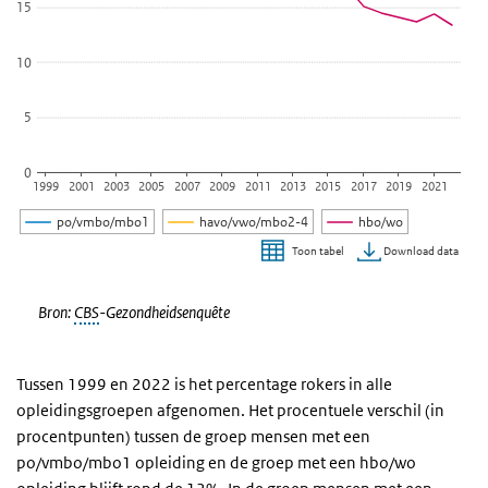
15
10
5
0
1999
2001
2003
2005
2007
2009
2011
2013
2015
2017
2019
2021
po/vmbo/mbo1
havo/vwo/mbo2-4
hbo/wo
Download data
Toon tabel
Einde van interactieve grafiek.
Bron:
CBS
-Gezondheidsenquête
Tussen 1999 en 2022 is het percentage rokers in alle
opleidingsgroepen afgenomen. Het procentuele verschil (in
procentpunten) tussen de groep mensen met een
po/vmbo/mbo1 opleiding en de groep met een hbo/wo