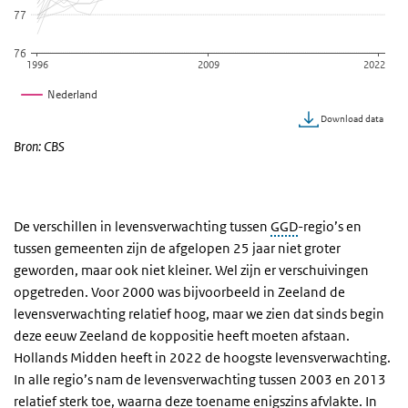
77
76
1996
2009
2022
Nederland
Download data
Einde van interactieve grafiek.
Bron: CBS
De verschillen in levensverwachting tussen
GGD
-regio’s en
tussen gemeenten zijn de afgelopen 25 jaar niet groter
geworden, maar ook niet kleiner. Wel zijn er verschuivingen
opgetreden. Voor 2000 was bijvoorbeeld in Zeeland de
levensverwachting relatief hoog, maar we zien dat sinds begin
deze eeuw Zeeland de koppositie heeft moeten afstaan.
Hollands Midden heeft in 2022 de hoogste levensverwachting.
In alle regio’s nam de levensverwachting tussen 2003 en 2013
relatief sterk toe, waarna deze toename enigszins afvlakte. In