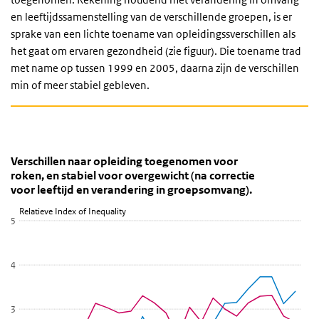
en leeftijdssamenstelling van de verschillende groepen, is er
sprake van een lichte toename van opleidingssverschillen als
het gaat om ervaren gezondheid (zie figuur). Die toename trad
met name op tussen 1999 en 2005, daarna zijn de verschillen
min of meer stabiel gebleven.
Verschillen naar opleiding toegenomen voor roken, e
Verschillen naar opleiding toegenomen voor
Sla de grafiek 'Verschillen naar opleiding toegenomen voor roken,
Verschillen naar opleiding toegenomen voor
roken, en stabiel voor overgewicht (na correctie
Lijn grafiek met 4 lijnen.
voor leeftijd en verandering in groepsomvang).
Bekijk als data tabel.
Relatieve Index of Inequality
De grafiek heeft 1 X-as die categories weergeeft.
5
De grafiek heeft 1 Y-as die Relatieve Index of Inequality weergeeft
4
3