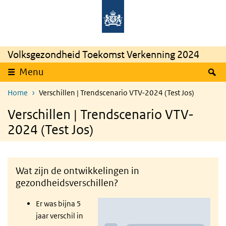
Overslaan en naar de inhoud gaan
Direct naar de hoofdnavigatie
Rijksinstituut
Ministerie
voor
van
Volksgezondheid
Volksgezondheid,
en
Welzijn
Milieu
en
Sport
Volksgezondheid Toekomst Verkenning 2024
Z
Menu
Home
Verschillen | Trendscenario VTV-2024 (Test Jos)
Verschillen | Trendscenario VTV-
2024 (Test Jos)
Wat zijn de ontwikkelingen in
gezondheidsverschillen?
Er was bijna 5
jaar verschil in