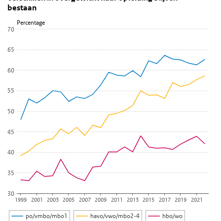
bestaan
Lijn grafiek met 3 lijnen.
Percentage
Bekijk als data tabel.
70
De grafiek heeft 1 X-as die categories weergeeft.
De grafiek heeft 1 Y-as die Percentage weergeeft.
65
60
55
50
45
40
35
30
1999
2001
2003
2005
2007
2009
2011
2013
2015
2017
2019
2021
po/vmbo/mbo1
havo/vwo/mbo2-4
hbo/wo