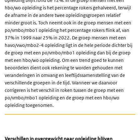
opleiding blijft rond de 12%. In de groep mensen met een
hbo/wo opleiding is het percentage rokers gehalveerd, terwijl
de afname in de andere twee opleidingsgroepen relatief
minder groot is. Toch neemt ook in de groep mensen met een
po/vmbo/mbo1 opleiding het percentage rokers flink af, van
37% in 1999 naar 25% in 2022. De groep mensen met een
havo/vwo/mbo2-4 opleiding ligt in de hele periode dichter bij
de groep met een po/vmbo/mbo1 opleiding dan bij de groep
met een hbo/wo opleiding. Om een trend goed te kunnen
beoordelen dient ook rekening te worden gehouden met
veranderingen in omvang en leeftijdssamenstelling van de
verschillende groepen in de tijd. Wanneer we daarvoor
corrigeren is het verschil in roken tussen de groep met een
po/vmbo/mbo1 opleiding en de groep met een hbo/wo
opleiding toegenomen.
Verschillen in overgewicht naar opleiding blijven be
Verschillen in overgewicht naar opleiding b
Sla de grafiek 'Verschillen in overgewicht naar opleiding blijven b
Verschillen in overgewicht naar opleiding blijven