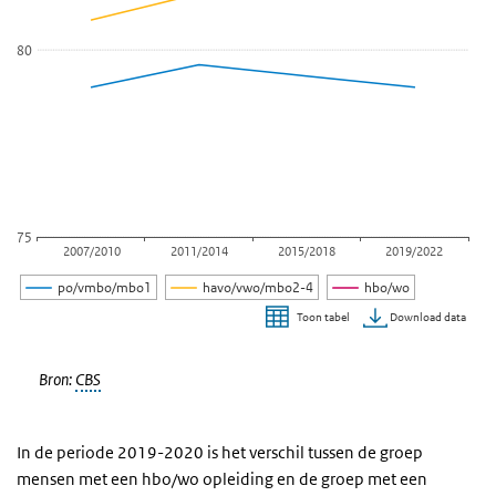
80
75
2007/2010
2011/2014
2015/2018
2019/2022
po/vmbo/mbo1
havo/vwo/mbo2-4
hbo/wo
Download data
Toon tabel
Einde van interactieve grafiek.
Bron:
CBS
In de periode 2019-2020 is het verschil tussen de groep
mensen met een hbo/wo opleiding en de groep met een