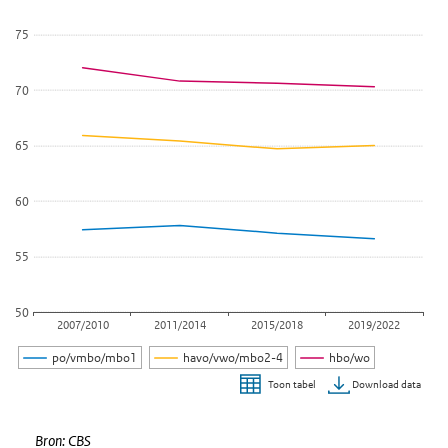
De grafiek heeft 1 Y-as die Levensverwachting (jaren) weergeeft.
75
70
65
60
55
50
2007/2010
2011/2014
2015/2018
2019/2022
po/vmbo/mbo1
havo/vwo/mbo2-4
hbo/wo
Download data
Toon tabel
Einde van interactieve grafiek.
Bron:
CBS