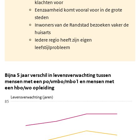
klachten voor
Eenzaamheid komt vooral voor in de grote
steden
Inwoners van de Randstad bezoeken vaker de
huisarts
Iedere regio heeft zijn eigen
leefstijlprobleem
Bijna 5 jaar verschil in levensverwachting tusse
Bijna 5 jaar verschil in levensverwachti
Sla de grafiek 'Bijna 5 jaar verschil in levensverwachting tuss
Bijna 5 jaar verschil in levensverwachting tussen
mensen met een po/vmbo/mbo1 en mensen met
Lijn grafiek met 3 lijnen.
een hbo/wo opleiding
Bekijk als data tabel.
Levensverwachting (jaren)
De grafiek heeft 1 X-as die categories weergeeft.
85
De grafiek heeft 1 Y-as die Levensverwachting (jaren) weergeeft.