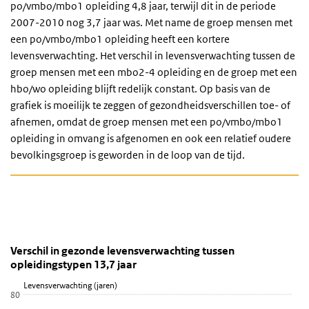
po/vmbo/mbo1 opleiding 4,8 jaar, terwijl dit in de periode
2007-2010 nog 3,7 jaar was. Met name de groep mensen met
een po/vmbo/mbo1 opleiding heeft een kortere
levensverwachting. Het verschil in levensverwachting tussen de
groep mensen met een mbo2-4 opleiding en de groep met een
hbo/wo opleiding blijft redelijk constant. Op basis van de
grafiek is moeilijk te zeggen of gezondheidsverschillen toe- of
afnemen, omdat de groep mensen met een po/vmbo/mbo1
opleiding in omvang is afgenomen en ook een relatief oudere
bevolkingsgroep is geworden in de loop van de tijd.
Opleidingsverschillen in levensverwachting in goed 
Verschil in gezonde levensverwachting tussen opleid
Gezonde levensverwachting
Sla de grafiek 'Verschil in gezonde levensverwachting tussen oplei
Verschil in gezonde levensverwachting tussen
opleidingstypen 13,7 jaar
Lijn grafiek met 3 lijnen.
Levensverwachting (jaren)
Bekijk als data tabel.
80
De grafiek heeft 1 X-as die categories weergeeft.