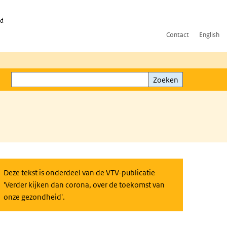
id
Contact
English
Zoeken
Zoeken
Deze tekst is onderdeel van de VTV-publicatie
'Verder kijken dan corona, over de toekomst van
onze gezondheid'.