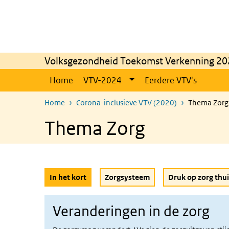
Overslaan en naar de inhoud gaan
Direct naar de hoofdnavigatie
Volksgezondheid Toekomst Verkenning 20
Home
VTV-2024
Eerdere VTV's
Home
Corona-inclusieve VTV (2020)
Thema Zorg
Thema Zorg
(Actieve knop)
In het kort
Zorgsysteem
Druk op zorg thui
Veranderingen in de zorg