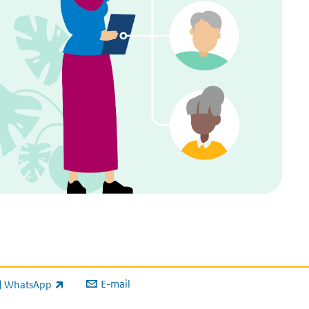
E-mail
WhatsApp
xterne link)