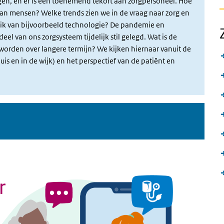
jgen, en er is een toenemend tekort aan zorgpersoneel. Hoe
van mensen? Welke trends zien we in de vraag naar zorg en
uik van bijvoorbeeld technologie? De pandemie en
el van ons zorgsysteem tijdelijk stil gelegd. Wat is de
d worden over langere termijn? We kijken hiernaar vanuit de
is en in de wijk) en het perspectief van de patiënt en