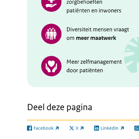
Deel deze pagina
Facebook
X
LinkedIn
(externe link)
(externe link)
(externe link)
(e