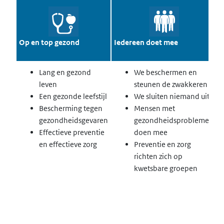
H
Op en top gezond
Iedereen doet mee
h
Lang en gezond
We beschermen en
leven
steunen de zwakkeren
Een gezonde leefstijl
We sluiten niemand uit
Bescherming tegen
Mensen met
gezondheidsgevaren
gezondheidsproblemen
Effectieve preventie
doen mee
en effectieve zorg
Preventie en zorg
richten zich op
kwetsbare groepen