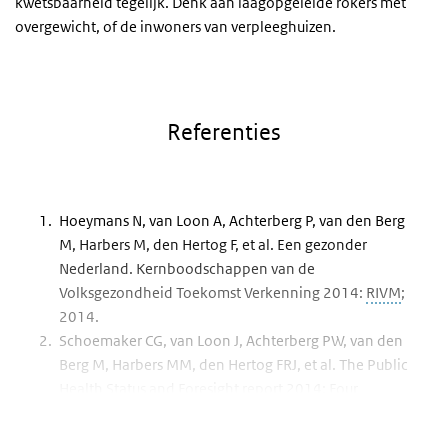
kwetsbaarheid tegelijk. Denk aan laagopgeleide rokers met
overgewicht, of de inwoners van verpleeghuizen.
Referenties
Hoeymans N, van Loon A, Achterberg P, van den Berg
M, Harbers M, den Hertog F, et al. Een gezonder
Nederland. Kernboodschappen van de
Volksgezondheid Toekomst Verkenning 2014:
RIVM
;
2014.
Schoemaker CG, van Loon J, Achterberg PW, van den
Berg M, Harbers MM, den Hertog FRJ, et al. The Public
Health Status and Foresight report 2014: Four
normative perspectives on a healthier Netherlands in
2040. Health policy (Amsterdam, Netherlands).