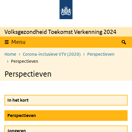
Overslaan en naar de inhoud gaan
Direct naar de hoofdnavigatie
Rijksinstituut
Ministerie
voor
van
Volksgezondheid
Volksgezondheid,
en
Welzijn
Milieu
en
Sport
Volksgezondheid Toekomst Verkenning 2024
Z
Menu
Home
Corona-inclusieve VTV (2020)
Perspectieven
Perspectieven
Perspectieven
In het kort
(Actieve knop)
Perspectieven
Jongeren