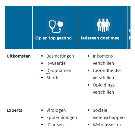
Hef
Op en top gezond
Iedereen doet mee
ha
Uitkomsten
Besmettingen
Inkomens-
R-waarde
verschillen
IC
-opnamen
G
ezondheids-
S
terfte
verschillen
O
pleidings-
verschillen
Experts
Virologen
Sociale
E
pidemiologen
wetenschappers
IC-artsen
W
elzijnssector