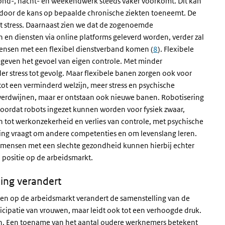
nd-, nacht- en weekendwerk steeds vaker voorkomt. Dit kan
ardoor de kans op bepaalde chronische ziekten toeneemt. De
tot stress. Daarnaast zien we dat de zogenoemde
n diensten via online platforms geleverd worden, verder zal
 mensen met een flexibel dienstverband komen (
8
). Flexibele
 geven het gevoel van eigen controle. Met minder
r stress tot gevolg. Maar flexibele banen zorgen ook voor
t een verminderd welzijn, meer stress en psychische
erdwijnen, maar er ontstaan ook nieuwe banen. Robotisering
, doordat robots ingezet kunnen worden voor fysiek zwaar,
en tot werkonzekerheid en verlies van controle, met psychische
sering vraagt om andere competenties en om levenslang leren.
mensen met een slechte gezondheid kunnen hierbij echter
n positie op de arbeidsmarkt.
ing verandert
en op de arbeidsmarkt verandert de samenstelling van de
ticipatie van vrouwen, maar leidt ook tot een verhoogde druk.
. Een toename van het aantal oudere werknemers betekent