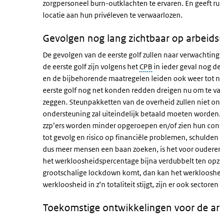
zorgpersoneel burn-outklachten te ervaren. En geeft
locatie aan hun privéleven te verwaarlozen.
Gevolgen nog lang zichtbaar op arbeid
De gevolgen van de eerste golf zullen naar verwacht
de eerste golf zijn volgens het
CPB
in ieder geval nog d
en de bijbehorende maatregelen leiden ook weer tot n
eerste golf nog net konden redden dreigen nu om te vall
zeggen. Steunpakketten van de overheid zullen niet one
ondersteuning zal uiteindelijk betaald moeten worden
zzp’ers worden minder opgeroepen en/of zien hun con
tot gevolg en risico op financiële problemen, schulden
dus meer mensen een baan zoeken, is het voor ouderen
het werkloosheidspercentage bijna verdubbelt ten opz
grootschalige lockdown komt, dan kan het werklooshe
werkloosheid in z’n totaliteit stijgt, zijn er ook sect
Toekomstige ontwikkelingen voor de a