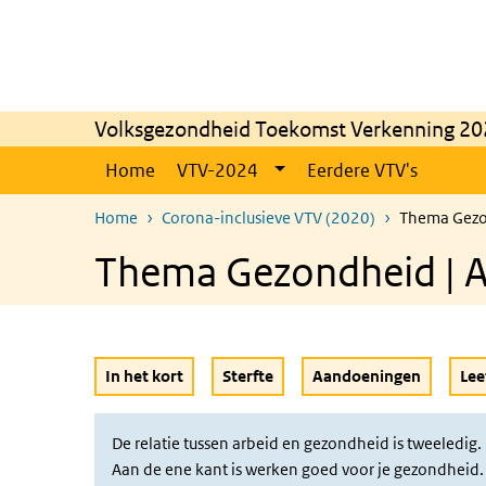
Overslaan en naar de inhoud gaan
Direct naar de hoofdnavigatie
Volksgezondheid Toekomst Verkenning 20
Home
VTV-2024
Eerdere VTV's
Home
Corona-inclusieve VTV (2020)
Thema Gezo
Thema Gezondheid | A
In het kort
Sterfte
Aandoeningen
Leef
De relatie tussen arbeid en gezondheid is tweeledig.
Aan de ene kant is werken goed voor je gezondheid.