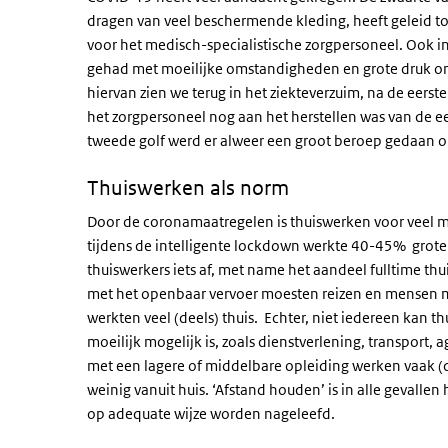
dragen van veel beschermende kleding, heeft geleid tot
voor het medisch-specialistische zorgpersoneel. Ook i
gehad met moeilijke omstandigheden en grote druk om 
hiervan zien we terug in het ziekteverzuim, na de eerste
het zorgpersoneel nog aan het herstellen was van de ee
tweede golf werd er alweer een groot beroep gedaan op
Thuiswerken als norm
Door de coronamaatregelen is thuiswerken voor veel 
tijdens de intelligente lockdown werkte 40-45% groten
thuiswerkers iets af, met name het aandeel fulltime 
met het openbaar vervoer moesten reizen en mensen me
werkten veel (deels) thuis. Echter, niet iedereen kan t
moeilijk mogelijk is, zoals dienstverlening, transport
met een lagere of middelbare opleiding werken vaak (dee
weinig vanuit huis. ‘Afstand houden’ is in alle gevallen
op adequate wijze worden nageleefd.