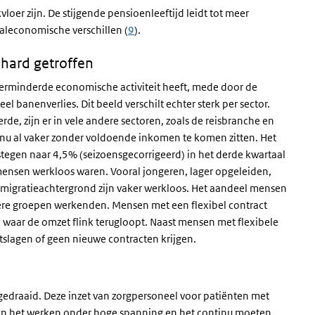
oer zijn. De stijgende pensioenleeftijd leidt tot meer
leconomische verschillen (
9
).
 hard getroffen
erminderde economische activiteit heeft, mede door de
el banenverlies. Dit beeld verschilt echter sterk per sector.
de, zijn er in vele andere sectoren, zoals de reisbranche en
n nu al vaker zonder voldoende inkomen te komen zitten. Het
stegen naar 4,5% (seizoensgecorrigeerd) in het derde kwartaal
mensen werkloos waren. Vooral jongeren, lager opgeleiden,
igratieachtergrond zijn vaker werkloos. Het aandeel mensen
ere groepen werkenden. Mensen met een flexibel contract
 waar de omzet flink terugloopt. Naast mensen met flexibele
tslagen of geen nieuwe contracten krijgen.
gedraaid. Deze inzet van zorgpersoneel voor patiënten met
an het werken onder hoge spanning en het continu moeten