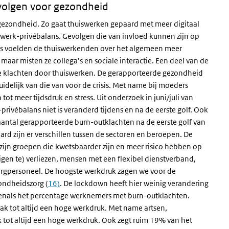
volgen voor gezondheid
 gezondheid. Zo gaat thuiswerken gepaard met meer digitaal
e werk-privébalans. Gevolgen die van invloed kunnen zijn op
isis voelden de thuiswerkenden over het algemeen meer
aar misten ze collega’s en sociale interactie. Een deel van de
che klachten door thuiswerken. De gerapporteerde gezondheid
duidelijk van die van voor de crisis. Met name bij moeders
ot meer tijdsdruk en stress. Uit onderzoek in juni/juli van
ivébalans niet is veranderd tijdens en na de eerste golf. Ook
aantal gerapporteerde burn-outklachten na de eerste golf van
aard zijn er verschillen tussen de sectoren en beroepen. De
 zijn groepen die kwetsbaarder zijn en meer risico hebben op
igen te) verliezen, mensen met een flexibel dienstverband,
orgpersoneel. De hoogste werkdruk zagen we voor de
ondheidszorg (
16)
. De lockdown heeft hier weinig verandering
venals het percentage werknemers met burn-outklachten.
ak tot altijd een hoge werkdruk. Met name artsen,
tot altijd een hoge werkdruk. Ook zegt ruim 19% van het