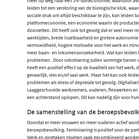
meer op weg naar een 24-uurseconomie, waardoor avo
leiden tot een verstoring van de biologische klok, wa
sociale druk om altijd beschikbaar te zijn, kan leiden 
platformeconomie, een economie waarin de producten e
doorzetten. Dit heeft ook tot gevolg dat er veel meer
werktijden, brede inzetbaarheid en grotere autonomie
vermoeidheid, hogere motivatie voor het werk en minde
meer baan- en inkomensonzekerheid. Wat kan leiden to
problemen. Door robotisering zullen sommige banen v
heeft een positief effect op de kwaliteit van het werk
gevaarlijk, vies en/of saai werk. Maar het kan ook leid
problemen als stress of depressie tot gevolg. Digitali
Laaggeschoolde werknemers, ouderen, flexwerkers en 
een achterstand oplopen. Dit kan nadelig zijn voor hu
De samenstelling van de beroepsbevolk
Doordat er meer vrouwen en meer ouderen actief word
beroepsbevolking. Feminisering is positief voor de par
Werk en zorgtaken moeten vaak gecombineerd worden