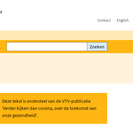
id
Contact
English
Zoeken
Zoeken
Deze tekst is onderdeel van de VTV-publicatie
'Verder kijken dan corona, over de toekomst van
onze gezondheid'.