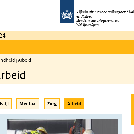
Rijksinstituut voor Volksgezondhe
en Milieu
Ministerie van Volksgezondheid,
Welzijn en Sport
24
ndheid | Arbeid
rbeid
(Actieve knop)
stijl
Mentaal
Zorg
Arbeid