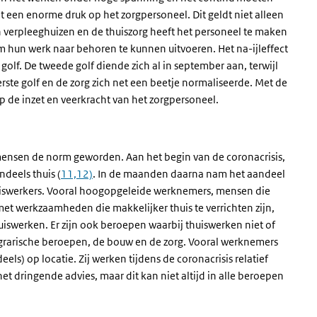
 een enorme druk op het zorgpersoneel. Dit geldt niet alleen
n verpleeghuizen en de thuiszorg heeft het personeel te maken
hun werk naar behoren te kunnen uitvoeren. Het na-ijleffect
 golf. De tweede golf diende zich al in september aan, terwijl
rste golf en de zorg zich net een beetje normaliseerde. Met de
 de inzet en veerkracht van het zorgpersoneel.
mensen de norm geworden. Aan het begin van de coronacrisis,
deels thuis (
11,12)
. In de maanden daarna nam het aandeel
thuiswerkers. Vooral hoogopgeleide werknemers, mensen die
t werkzaamheden die makkelijker thuis te verrichten zijn,
huiswerken. Er zijn ook beroepen waarbij thuiswerken niet of
, agrarische beroepen, de bouw en de zorg. Vooral werknemers
ls) op locatie. Zij werken tijdens de coronacrisis relatief
 het dringende advies, maar dit kan niet altijd in alle beroepen