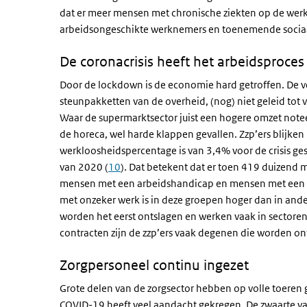
dat er meer mensen met chronische ziekten op de werkvl
arbeidsongeschikte werknemers en toenemende sociaa
De coronacrisis heeft het arbeidsproces
Door de lockdown is de economie hard getroffen. De v
steunpakketten van de overheid, (nog) niet geleid tot ve
Waar de supermarktsector juist een hogere omzet noteer
de horeca, wel harde klappen gevallen. Zzp’ers blijke
werkloosheidspercentage is van 3,4% voor de crisis ge
van 2020 (
10
). Dat betekent dat er toen 419 duizend 
mensen met een arbeidshandicap en mensen met een m
met onzeker werk is in deze groepen hoger dan in and
worden het eerst ontslagen en werken vaak in sectoren
contracten zijn de zzp’ers vaak degenen die worden on
Zorgpersoneel continu ingezet
Grote delen van de zorgsector hebben op volle toeren 
COVID-19 heeft veel aandacht gekregen. De zwaarte v