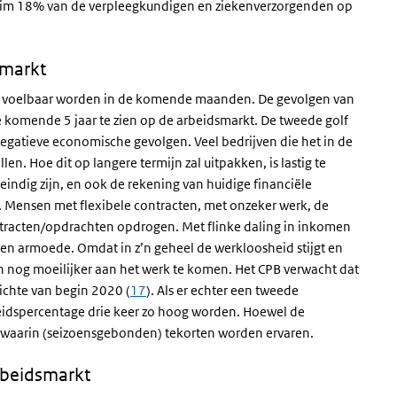
 ruim 18% van de verpleegkundigen en ziekenverzorgenden op
smarkt
ing voelbaar worden in de komende maanden. De gevolgen van
e komende 5 jaar te zien op de arbeidsmarkt. De tweede golf
egatieve economische gevolgen. Veel bedrijven die het in de
en. Hoe dit op langere termijn zal uitpakken, is lastig te
indig zijn, en ook de rekening van huidige financiële
. Mensen met flexibele contracten, met onzeker werk, de
tracten/opdrachten opdrogen. Met flinke daling in inkomen
 en armoede. Omdat in z’n geheel de werkloosheid stijgt en
 nog moeilijker aan het werk te komen. Het CPB verwacht dat
ichte van begin 2020 (
17
). Als er echter een tweede
idspercentage drie keer zo hoog worden. Hoewel de
oren waarin (seizoensgebonden) tekorten worden ervaren.
rbeidsmarkt