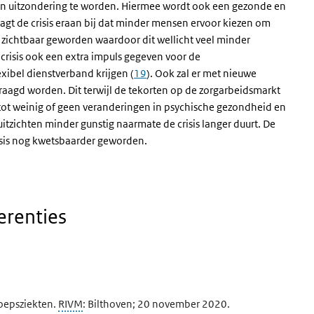
dan uitzondering te worden. Hiermee wordt ook een gezonde en
aagt de crisis eraan bij dat minder mensen ervoor kiezen om
 en zichtbaar geworden waardoor dit wellicht veel minder
 crisis ook een extra impuls gegeven voor de
ibel dienstverband krijgen (
19
). Ook zal er met nieuwe
aagd worden. Dit terwijl de tekorten op de zorgarbeidsmarkt
 tot weinig of geen veranderingen in psychische gezondheid en
itzichten minder gunstig naarmate de crisis langer duurt. De
isis nog kwetsbaarder geworden.
erenties
oepsziekten.
RIVM
: Bilthoven; 20 november 2020.