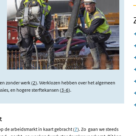
n
en zonder werk (
2
). Werklozen hebben over het algemeen
ies, en hogere sterftekansen (
3-6
).
t
p de arbeidsmarkt in kaart gebracht (
7
). Zo gaan we steeds