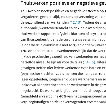
Thuiswerken positieve en negatieve ge
Thuiswerken heeft positieve en negatieve effecten op
vergaderen, geen reistijd, en kans op verstoring van d
de gezondheid van werkenden (
12,13)
. Tijdens de cr
autonomie, werktevredenheid en flexibele werktijden, m
thuiswerkers rapporteert fysieke klachten of psychis
van thuiswerkers tijdens de coronacrisis verschilt niet 
leidde werk in combinatie met zorg- en onderwijstaken t
TNO onder ruim 10.000 werknemers blijkt dat de werk-pr
lijkt de psychische gezondheid van werkenden en het 
hetzelfde niveau te zijn als voor de crisis (
13-15)
. Uiter
gevolgen treffen niet iedere werkende even hard en er
(psychische) klachten, zoals mensen die hun baan (dre
lager opgeleiden, jongere en oudere werknemers en z
lockdown al onder docenten en werknemers in de gez
in gebracht. De werkdruk blijft onverminderd hoog, e
Gemiddeld ervaart bijna 40% van het zorgpersoneel va
verpleegkundigen en ziekenverzorgenden ervaren vaak 