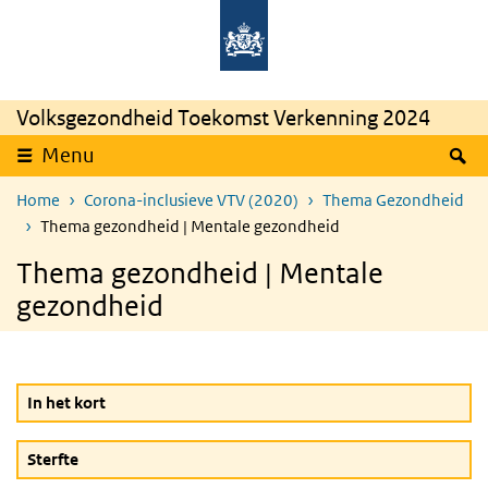
Overslaan en naar de inhoud gaan
Direct naar de hoofdnavigatie
Rijksinstituut
Ministerie
voor
van
Volksgezondheid
Volksgezondheid,
en
Welzijn
Milieu
en
Sport
Volksgezondheid Toekomst Verkenning 2024
Z
Menu
Home
Corona-inclusieve VTV (2020)
Thema Gezondheid
Thema gezondheid | Mentale gezondheid
Thema gezondheid | Mentale
gezondheid
In het kort
Sterfte