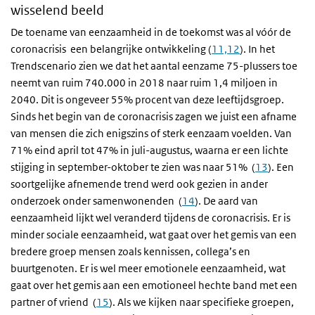
wisselend beeld
De toename van eenzaamheid in de toekomst was al vóór de
coronacrisis een belangrijke ontwikkeling (
11,12
). In het
Trendscenario zien we dat het aantal eenzame 75-plussers toe
neemt van ruim 740.000 in 2018 naar ruim 1,4 miljoen in
2040. Dit is ongeveer 55% procent van deze leeftijdsgroep.
Sinds het begin van de coronacrisis zagen we juist een afname
van mensen die zich enigszins of sterk eenzaam voelden. Van
71% eind april tot 47% in juli-augustus, waarna er een lichte
stijging in september-oktober te zien was naar 51% (
13
). Een
soortgelijke afnemende trend werd ook gezien in ander
onderzoek onder samenwonenden (
14
). De aard van
eenzaamheid lijkt wel veranderd tijdens de coronacrisis. Er is
minder sociale eenzaamheid, wat gaat over het gemis van een
bredere groep mensen zoals kennissen, collega’s en
buurtgenoten. Er is wel meer emotionele eenzaamheid, wat
gaat over het gemis aan een emotioneel hechte band met een
partner of vriend (
15
). Als we kijken naar specifieke groepen,