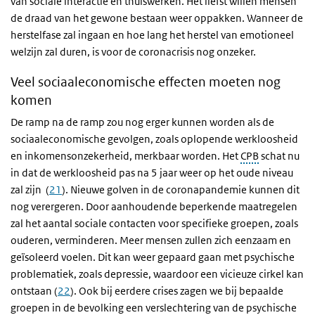
van sociale interactie en thuiswerken. Het liefst willen mensen
de draad van het gewone bestaan weer oppakken. Wanneer de
herstelfase zal ingaan en hoe lang het herstel van emotioneel
welzijn zal duren, is voor de coronacrisis nog onzeker.
Veel sociaaleconomische effecten moeten nog
komen
De ramp na de ramp zou nog erger kunnen worden als de
sociaaleconomische gevolgen, zoals oplopende werkloosheid
en inkomensonzekerheid, merkbaar worden. Het
CPB
schat nu
in dat de werkloosheid pas na 5 jaar weer op het oude niveau
zal zijn (
21
). Nieuwe golven in de coronapandemie kunnen dit
nog verergeren. Door aanhoudende beperkende maatregelen
zal het aantal sociale contacten voor specifieke groepen, zoals
ouderen, verminderen. Meer mensen zullen zich eenzaam en
geïsoleerd voelen. Dit kan weer gepaard gaan met psychische
problematiek, zoals depressie, waardoor een vicieuze cirkel kan
ontstaan (
22
). Ook bij eerdere crises zagen we bij bepaalde
groepen in de bevolking een verslechtering van de psychische