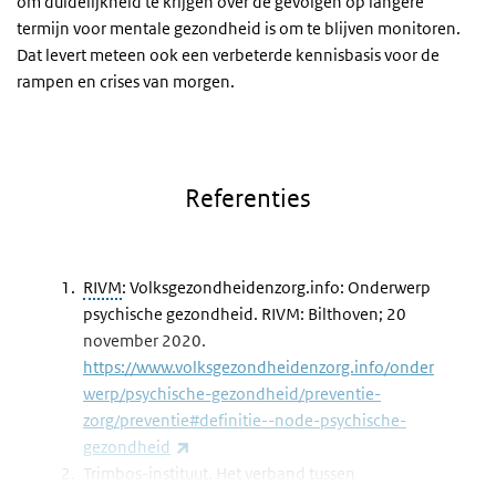
om duidelijkheid te krijgen over de gevolgen op langere
termijn voor mentale gezondheid is om te blijven monitoren.
Dat levert meteen ook een verbeterde kennisbasis voor de
rampen en crises van morgen.
Referenties
RIVM
: Volksgezondheidenzorg.info: Onderwerp
psychische gezondheid. RIVM: Bilthoven; 20
november 2020.
https://www.volksgezondheidenzorg.info/onder
werp/psychische-gezondheid/preventie-
zorg/preventie#definitie--node-psychische-
(externe link)
gezondheid
Trimbos-instituut. Het verband tussen