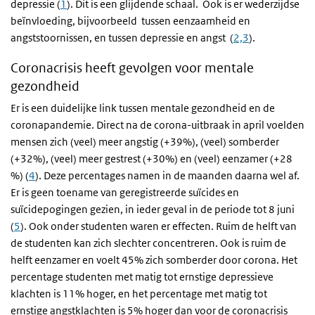
depressie (
1
). Dit is een glijdende schaal. Ook is er wederzijdse
beïnvloeding, bijvoorbeeld tussen eenzaamheid en
angststoornissen, en tussen depressie en angst (
2,3
).
Coronacrisis heeft gevolgen voor mentale
gezondheid
Er is een duidelijke link tussen mentale gezondheid en de
coronapandemie. Direct na de corona-uitbraak in april voelden
mensen zich (veel) meer angstig (+39%), (veel) somberder
(+32%), (veel) meer gestrest (+30%) en (veel) eenzamer (+28
%) (
4
). Deze percentages namen in de maanden daarna wel af.
Er is geen toename van geregistreerde suïcides en
suïcidepogingen gezien, in ieder geval in de periode tot 8 juni
(
5
). Ook onder studenten waren er effecten. Ruim de helft van
de studenten kan zich slechter concentreren. Ook is ruim de
helft eenzamer en voelt 45% zich somberder door corona. Het
percentage studenten met matig tot ernstige depressieve
klachten is 11% hoger, en het percentage met matig tot
ernstige angstklachten is 5% hoger dan voor de coronacrisis