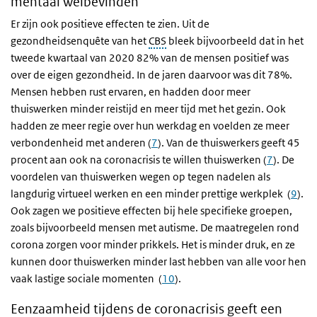
mentaal welbevinden
Er zijn ook positieve effecten te zien. Uit de
gezondheidsenquête van het
CBS
bleek bijvoorbeeld dat in het
tweede kwartaal van 2020 82% van de mensen positief was
over de eigen gezondheid. In de jaren daarvoor was dit 78%.
Mensen hebben rust ervaren, en hadden door meer
thuiswerken minder reistijd en meer tijd met het gezin. Ook
hadden ze meer regie over hun werkdag en voelden ze meer
verbondenheid met anderen (
7
). Van de thuiswerkers geeft 45
procent aan ook na coronacrisis te willen thuiswerken (
7
). De
voordelen van thuiswerken wegen op tegen nadelen als
langdurig virtueel werken en een minder prettige werkplek (
9
).
Ook zagen we positieve effecten bij hele specifieke groepen,
zoals bijvoorbeeld mensen met autisme. De maatregelen rond
corona zorgen voor minder prikkels. Het is minder druk, en ze
kunnen door thuiswerken minder last hebben van alle voor hen
vaak lastige sociale momenten (
10
).
Eenzaamheid tijdens de coronacrisis geeft een