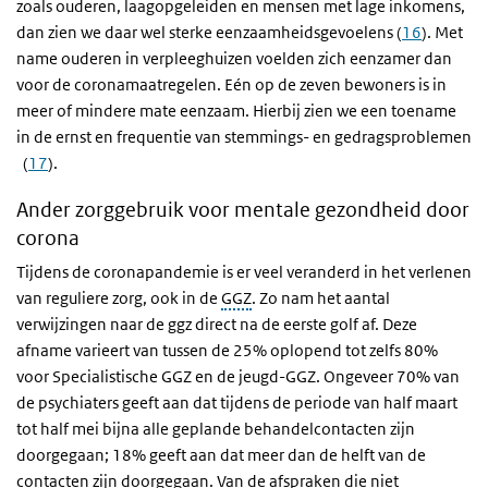
zoals ouderen, laagopgeleiden en mensen met lage inkomens,
dan zien we daar wel sterke eenzaamheidsgevoelens (
16
). Met
name ouderen in verpleeghuizen voelden zich eenzamer dan
voor de coronamaatregelen. Eén op de zeven bewoners is in
meer of mindere mate eenzaam. Hierbij zien we een toename
in de ernst en frequentie van stemmings- en gedragsproblemen
(
17
).
Ander zorggebruik voor mentale gezondheid door
corona
Tijdens de coronapandemie is er veel veranderd in het verlenen
van reguliere zorg, ook in de
GGZ
. Zo nam het aantal
verwijzingen naar de ggz direct na de eerste golf af. Deze
afname varieert van tussen de 25% oplopend tot zelfs 80%
voor Specialistische GGZ en de jeugd-GGZ. Ongeveer 70% van
de psychiaters geeft aan dat tijdens de periode van half maart
tot half mei bijna alle geplande behandelcontacten zijn
doorgegaan; 18% geeft aan dat meer dan de helft van de
contacten zijn doorgegaan. Van de afspraken die niet