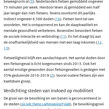
beweegnorm al (
3
). Nederlanders fietsen gemiddeld ongeveer
75 minuten per week. Hierdoor leven zij gemiddeld een half
jaar langer dan niet-fietsers. Tevens voorkomt dit jaarlijks
indirect ongeveer 6.500 doden (
10
). Fietsen kent tal van
voordelen. Het is ontspannend en kan de slaapkwaliteit en
mentale gezondheid verbeteren. Bovendien bevordert fietsen
de sociale interactie en verbinding (
11
). En het draagt bij aan
de onafhankelijkheid van mensen met een laag inkomen (
12,
13
).
Fietsveiligheid blijft een aandachtspunt. Het aantal doden door
een fietsongeval is licht toegenomen sinds 2013. Ook het
aantal ernstige gewonden door fietsongevallen is gestegen met
35% gedurende 2010-2019 (
2
). Vooral oudere fietsers zijn een
kwetsbare groep.
Verdichting steden van invloed op mobiliteit
De groei van de bevolking en van banen is geconcentreerd in
de steden (
zie ook: thema Leefomgeving/Fysiek
). De bevolkingsgroei