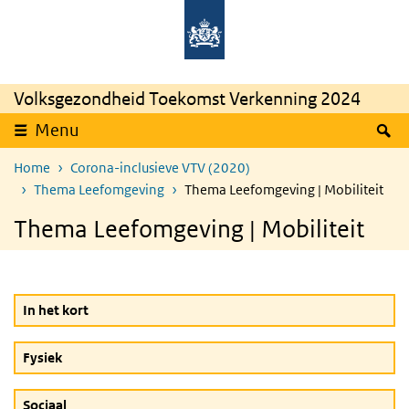
Overslaan en naar de inhoud gaan
Direct naar de hoofdnavigatie
Rijksinstituut
Ministerie
voor
van
Volksgezondheid
Volksgezondheid,
en
Welzijn
Milieu
en
Sport
Volksgezondheid Toekomst Verkenning 2024
Z
Menu
Home
Corona-inclusieve VTV (2020)
Thema Leefomgeving
Thema Leefomgeving | Mobiliteit
Thema Leefomgeving | Mobiliteit
In het kort
Fysiek
Sociaal