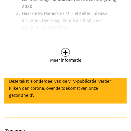
2020.
Haas de M, Hamersma M. Fietsfeiten: nieuwe
inzichten. Den Haag: Kennisinstituut voor
Mobiliteitsbeleid; 2020.
Haas de M., Berg van den M. De relatie tussen
gezondheid en het gebruik van actieve
vervoerwijzen. Den Haag: Kennisinsituut voor
Over Referenties
Mobiliteitsbeleid; 2019.
Meer informatie
Hamersma M., Haas de M., Faber R. Thuiswerken
en de coronacrisis. Den Haag: Kennisinstituut
voor Mobiliteitsbeleid; 2020.
Deze tekst is onderdeel van de VTV-publicatie 'Verder
Kennisinstituut voor Mobiliteitsbeleid. Kerncijfers
kijken dan corona, over de toekomst van onze
mobiliteit 2020. Den Haag: Ministerie van
gezondheid'.
Infrastructuur en Waterstaat; 2020.
Haas de M, Hamersma M, Faber R. Nieuwe
inzichten mobiliteit en de coronacrisis.
Vervolgmeting effecten van de coronacrisis op
mobiliiteitsgedrag en mobiliteitsbeleving. Den