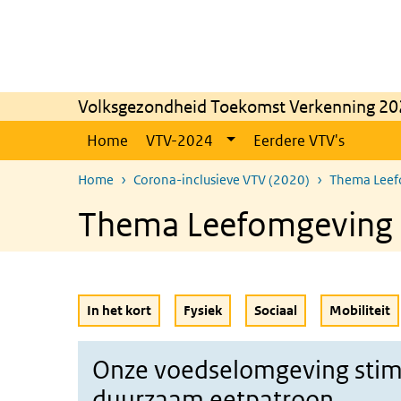
Overslaan en naar de inhoud gaan
Direct naar de hoofdnavigatie
Volksgezondheid Toekomst Verkenning 20
Home
VTV-2024
Eerdere VTV's
Home
Corona-inclusieve VTV (2020)
Thema Leef
Thema Leefomgeving 
In het kort
Fysiek
Sociaal
Mobiliteit
Onze voedselomgeving stim
duurzaam eetpatroon