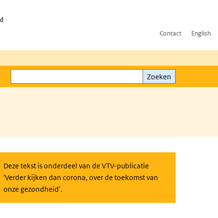
id
Contact
English
Zoeken
Zoeken
Deze tekst is onderdeel van de VTV-publicatie
'Verder kijken dan corona, over de toekomst van
onze gezondheid'.