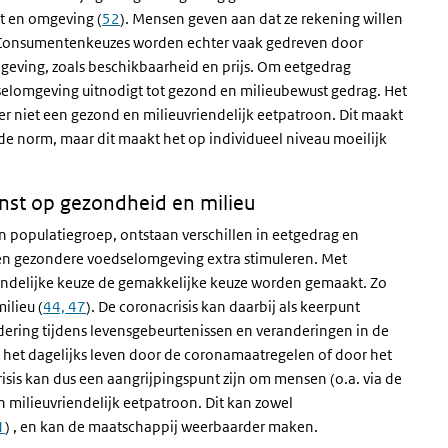
t en omgeving (
52
). Mensen geven aan dat ze rekening willen
. Consumentenkeuzes worden echter vaak gedreven door
geving, zoals beschikbaarheid en prijs. Om eetgedrag
edselomgeving uitnodigt tot gezond en milieubewust gedrag. Het
 niet een gezond en milieuvriendelijk eetpatroon. Dit maakt
e norm, maar dit maakt het op individueel niveau moeilijk
nst op gezondheid en milieu
 populatiegroep, ontstaan verschillen in eetgedrag en
een gezondere voedselomgeving extra stimuleren. Met
endelijke keuze de gemakkelijke keuze worden gemaakt. Zo
ilieu (
44, 47
). De coronacrisis kan daarbij als keerpunt
dering tijdens levensgebeurtenissen en veranderingen in de
n het dagelijks leven door de coronamaatregelen of door het
risis kan dus een aangrijpingspunt zijn om mensen (o.a. via de
 milieuvriendelijk eetpatroon. Dit kan zowel
1
) , en kan de maatschappij weerbaarder maken.