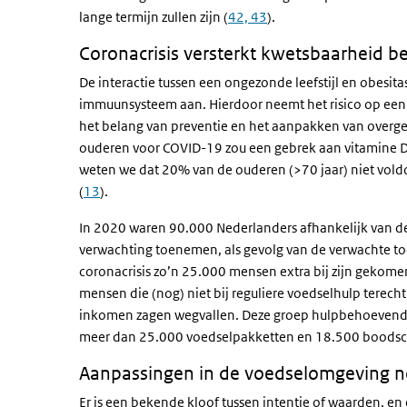
lange termijn zullen zijn (
42, 43
).
Coronacrisis versterkt kwetsbaarheid 
De interactie tussen een ongezonde leefstijl en obesita
immuunsysteem aan. Hierdoor neemt het risico op een e
het belang van preventie en het aanpakken van overge
ouderen voor COVID-19 zou een gebrek aan vitamine D mo
weten we dat 20% van de ouderen (>70 jaar) niet vold
(
13
).
In 2020 waren 90.000 Nederlanders afhankelijk van d
verwachting toenemen, als gevolg van de verwachte t
coronacrisis zo’n 25.000 mensen extra bij zijn gekome
mensen die (nog) niet bij reguliere voedselhulp terech
inkomen zagen wegvallen. Deze groep hulpbehoevenden 
meer dan 25.000 voedselpakketten en 18.500 boodsc
Aanpassingen in de voedselomgeving n
Er is een bekende kloof tussen intentie of waarden, e