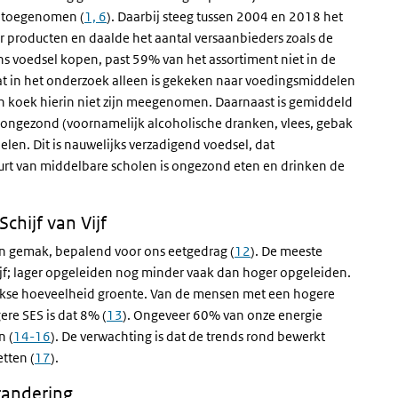
k toegenomen (
1, 6
). Daarbij steeg tussen 2004 en 2018 het
 producten en daalde het aantal versaanbieders zoals de
ns voedsel kopen, past 59% van het assortiment niet in de
mdat in het onderzoek alleen is gekeken naar voedingsmiddelen
 en koek hierin niet zijn meegenomen. Daarnaast is gemiddeld
ongezond (voornamelijk alcoholische dranken, vlees, gebak
len. Dit is nauwelijks verzadigend voedsel, dat
uurt van middelbare scholen is ongezond eten en drinken de
chijf van Vijf
en gemak, bepalend voor ons eetgedrag (
12
). De meeste
jf; lager opgeleiden nog minder vaak dan hoger opgeleiden.
jkse hoeveelheid groente. Van de mensen met een hogere
ere SES is dat 8% (
13
). Ongeveer 60% van onze energie
n (
14-16
). De verwachting is dat de trends rond bewerkt
tten (
17
).
randering