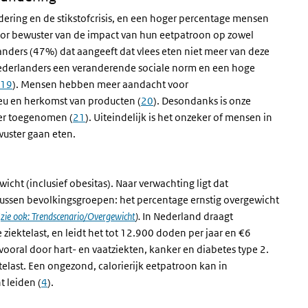
ring en de stikstofcrisis, en een hoger percentage mensen
or bewuster van de impact van hun eetpatroon op zowel
landers (47%) dat aangeeft dat vlees eten niet meer van deze
ederlanders een veranderende sociale norm en een hoge
19
). Mensen hebben meer aandacht voor
eu en herkomst van producten (
20
). Desondanks is onze
eer toegenomen (
21
). Uiteindelijk is het onzeker of mensen in
uster gaan eten.
ht (inclusief obesitas). Naar verwachting ligt dat
 tussen bevolkingsgroepen: het percentage ernstig overgewicht
(
zie ook: Trendscenario/Overgewicht
).
In Nederland draagt
iektelast, en leidt het tot 12.900 doden per jaar en €6
t vooral door hart- en vaatziekten, kanker en diabetes type 2.
elast. Een ongezond, calorierijk eetpatroon kan in
 leiden (
4
).