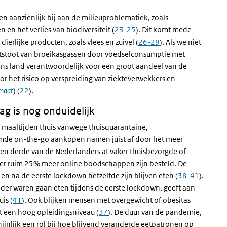
 aanzienlijk bij aan de milieuproblematiek, zoals
en het verlies van biodiversiteit (
23-25
). Dit komt mede
erlijke producten, zoals vlees en zuivel (
26-29
). Als we niet
itstoot van broeikasgassen door voedselconsumptie met
n ons land verantwoordelijk voor een groot aandeel van de
ctor het risico op verspreiding van ziekteverwekkers en
imaat
) (
22
).
ag is nog onduidelijk
r maaltijden thuis vanwege thuisquarantaine,
mde on-the-go aankopen namen juist af door het meer
een derde van de Nederlanders at vaker thuisbezorgde of
 er ruim 25% meer online boodschappen zijn besteld. De
en na de eerste lockdown hetzelfde zijn blijven eten (
38-41
).
er waren gaan eten tijdens de eerste lockdown, geeft aan
is (
41
). Ook blijken mensen met overgewicht of obesitas
t een hoog opleidingsniveau (
37
). De duur van de pandemie,
jnlijk een rol bij hoe blijvend veranderde eetpatronen op