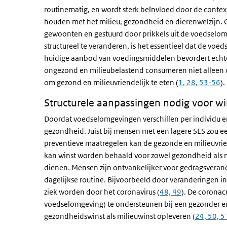
routinematig, en wordt sterk beïnvloed door de contex
houden met het milieu, gezondheid en dierenwelzijn
gewoonten en gestuurd door prikkels uit de voedselom
structureel te veranderen, is het essentieel dat de vo
huidige aanbod van voedingsmiddelen bevordert echter
ongezond en milieubelastend consumeren niet alleen d
om gezond en milieuvriendelijk te eten (
1, 28, 53-56
).
Structurele aanpassingen nodig voor wi
Doordat voedselomgevingen verschillen per individu en
gezondheid. Juist bij mensen met een lagere SES zou 
preventieve maatregelen kan de gezonde en milieuvri
kan winst worden behaald voor zowel gezondheid als m
dienen. Mensen zijn ontvankelijker voor gedragsveran
dagelijkse routine. Bijvoorbeeld door veranderingen i
ziek worden door het coronavirus (
48, 49
). De coronac
voedselomgeving) te ondersteunen bij een gezonder en
gezondheidswinst als milieuwinst opleveren (
24, 50, 5