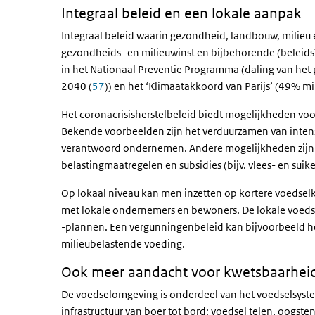
Integraal beleid en een lokale aanpak
Integraal beleid waarin gezondheid, landbouw, milieu
gezondheids- en milieuwinst en bijbehorende (beleids
in het Nationaal Preventie Programma (daling van het
2040 (
57
)) en het ‘Klimaatakkoord van Parijs’ (49% mi
Het coronacrisisherstelbeleid biedt mogelijkheden vo
Bekende voorbeelden zijn het verduurzamen van inten
verantwoord ondernemen. Andere mogelijkheden zijn 
belastingmaatregelen en subsidies (bijv. vlees- en suike
Op lokaal niveau kan men inzetten op kortere voedse
met lokale ondernemers en bewoners. De lokale voeds
-plannen. Een vergunningenbeleid kan bijvoorbeeld 
milieubelastende voeding.
Ook meer aandacht voor kwetsbaarhei
De voedselomgeving is onderdeel van het voedselsyst
infrastructuur van boer tot bord: voedsel telen, oogst